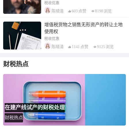
税收优惠
603
点赞
8198
浏览
陈晴清
增值税货物之销售无形资产的转让土地
使用权
税收优惠
1141
点赞
9125
浏览
陈晴清
财税热点
在建产线试产的财税处理
财税热点