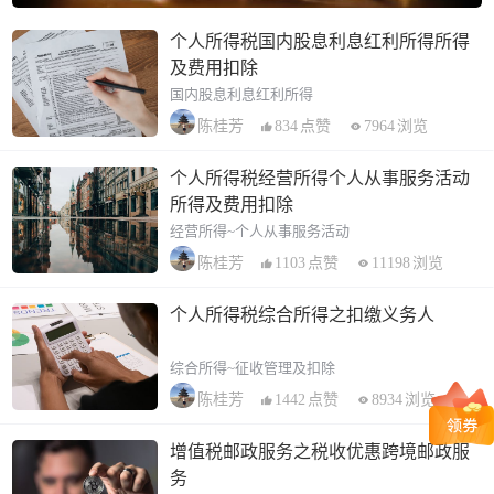
个人所得税国内股息利息红利所得所得
及费用扣除
国内股息利息红利所得
834
点赞
7964
浏览
陈桂芳
个人所得税经营所得个人从事服务活动
所得及费用扣除
经营所得~个人从事服务活动
1103
点赞
11198
浏览
陈桂芳
个人所得税综合所得之扣缴义务人
综合所得~征收管理及扣除
1442
点赞
8934
浏览
陈桂芳
增值税邮政服务之税收优惠跨境邮政服
务