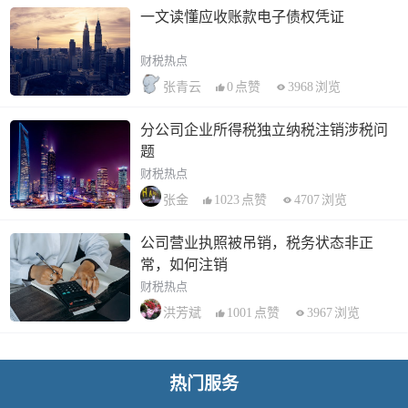
一文读懂应收账款电子债权凭证
财税热点
0
点赞
3968
浏览
张青云
分公司企业所得税独立纳税注销涉税问
题
财税热点
1023
点赞
4707
浏览
张金
公司营业执照被吊销，税务状态非正
常，如何注销
财税热点
1001
点赞
3967
浏览
洪芳斌
热门服务