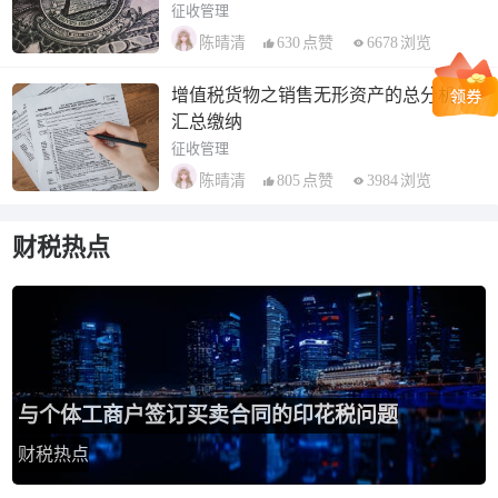
征收管理
630
点赞
6678
浏览
陈晴清
增值税货物之销售无形资产的总分机构
汇总缴纳
征收管理
805
点赞
3984
浏览
陈晴清
财税热点
与个体工商户签订买卖合同的印花税问题
财税热点