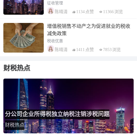
征收管理
1134
点赞
11366
浏览
陈晴清
增值税销售不动产之为促进就业的税收
减免政策
税收优惠
1411
点赞
7853
浏览
陈晴清
财税热点
分公司企业所得税独立纳税注销涉税问题
财税热点