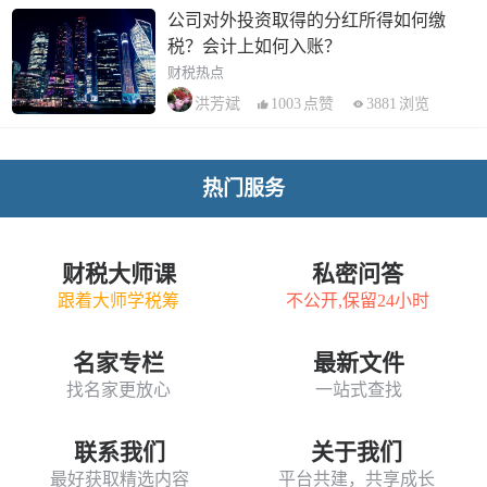
公司对外投资取得的分红所得如何缴
税？会计上如何入账？
财税热点
1003
点赞
3881
浏览
洪芳斌
热门服务
财税大师课
私密问答
跟着大师学税筹
不公开,保留24小时
名家专栏
最新文件
找名家更放心
一站式查找
联系我们
关于我们
最好获取精选内容
平台共建，共享成长