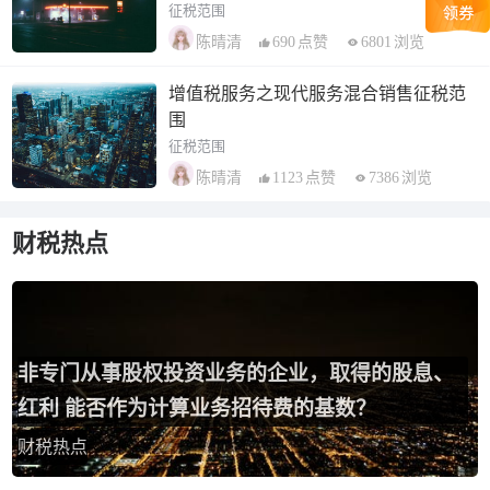
征税范围
690
点赞
6801
浏览
陈晴清
增值税服务之现代服务混合销售征税范
围
征税范围
1123
点赞
7386
浏览
陈晴清
财税热点
非专门从事股权投资业务的企业，取得的股息、
红利 能否作为计算业务招待费的基数？
财税热点