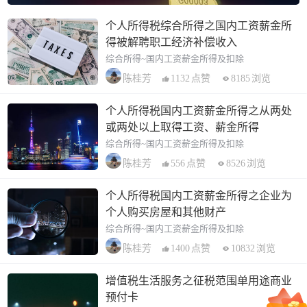
个人所得税综合所得之国内工资薪金所
得被解聘职工经济补偿收入
综合所得~国内工资薪金所得及扣除
1132
点赞
8185
浏览
陈桂芳
个人所得税国内工资薪金所得之从两处
或两处以上取得工资、薪金所得
综合所得~国内工资薪金所得及扣除
556
点赞
8526
浏览
陈桂芳
个人所得税国内工资薪金所得之企业为
个人购买房屋和其他财产
综合所得~国内工资薪金所得及扣除
1400
点赞
10832
浏览
陈桂芳
增值税生活服务之征税范围单用途商业
预付卡