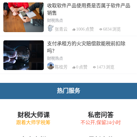
收取软件产品使用费是否属于软件产品
销售
财税热点
1006
点赞
6834
浏览
张青云
支付承租方的火灾赔偿款能税前扣除
吗？
财税热点
0
点赞
1473
浏览
陈桂芳
热门服务
财税大师课
私密问答
跟着大师学税筹
不公开,保留24小时