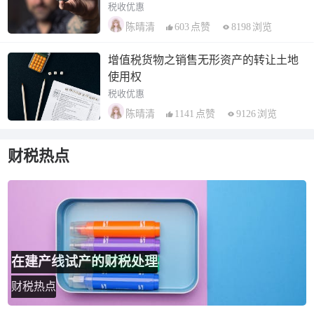
税收优惠
603
点赞
8198
浏览
陈晴清
增值税货物之销售无形资产的转让土地
使用权
税收优惠
1141
点赞
9126
浏览
陈晴清
财税热点
在建产线试产的财税处理
财税热点