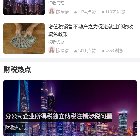
征收管理
1134
点赞
11365
浏览
陈晴清
增值税销售不动产之为促进就业的税收
减免政策
税收优惠
1411
点赞
7853
浏览
陈晴清
财税热点
分公司企业所得税独立纳税注销涉税问题
财税热点