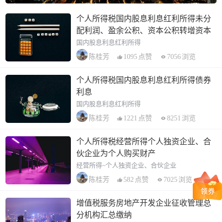
个人所得税国内股息利息红利所得未分
配利润、盈余公积、资本公积转增资本
国内股息利息红利所得
1095
点赞
7056
浏览
陈桂芳
个人所得税国内股息利息红利所得债券
利息
国内股息利息红利所得
1221
点赞
8251
浏览
陈桂芳
个人所得税经营所得个人独资企业、合
伙企业为个人购买财产
经营所得~个人独资企业、合伙企业
582
点赞
7025
浏览
陈桂芳
增值税服务房地产开发企业征收管理总
分机构汇总缴纳