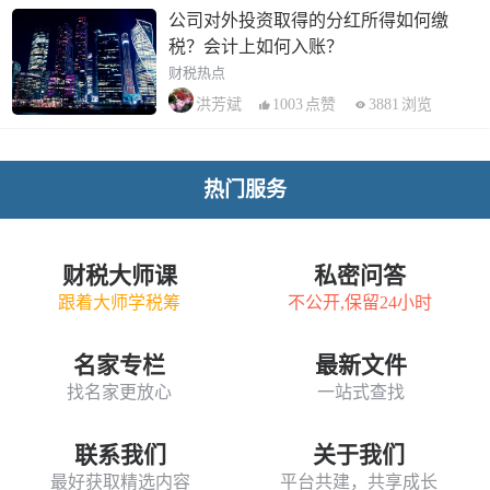
公司对外投资取得的分红所得如何缴
税？会计上如何入账？
财税热点
1003
点赞
3881
浏览
洪芳斌
热门服务
财税大师课
私密问答
跟着大师学税筹
不公开,保留24小时
名家专栏
最新文件
找名家更放心
一站式查找
联系我们
关于我们
最好获取精选内容
平台共建，共享成长