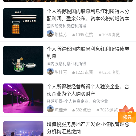
个人所得税国内股息利息红利所得未分
配利润、盈余公积、资本公积转增资本
国内股息利息红利所得
1095
点赞
7056
浏览
陈桂芳
个人所得税国内股息利息红利所得债券
利息
国内股息利息红利所得
1221
点赞
8251
浏览
陈桂芳
个人所得税经营所得个人独资企业、合
伙企业为个人购买财产
经营所得~个人独资企业、合伙企业
582
点赞
7025
浏览
陈桂芳
增值税服务房地产开发企业征收管理总
分机构汇总缴纳