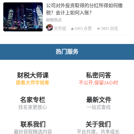
公司对外投资取得的分红所得如何缴
税？会计上如何入账？
财税热点
1003
点赞
3881
浏览
洪芳斌
热门服务
财税大师课
私密问答
跟着大师学税筹
不公开,保留24小时
名家专栏
最新文件
找名家更放心
一站式查找
联系我们
关于我们
最好获取精选内容
平台共建，共享成长