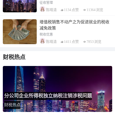
征收管理
1134
点赞
11364
浏览
陈晴清
增值税销售不动产之为促进就业的税收
减免政策
税收优惠
1411
点赞
7853
浏览
陈晴清
财税热点
分公司企业所得税独立纳税注销涉税问题
财税热点