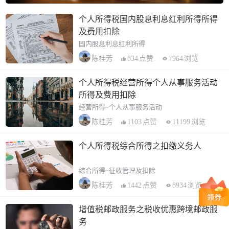
个人所得税国内股息利息红利所得所得
及费用扣除
国内股息利息红利所得
834
点赞
7964
浏览
陈桂芳
个人所得税经营所得个人从事服务活动
所得及费用扣除
经营所得~个人从事服务活动
1103
点赞
11199
浏览
陈桂芳
个人所得税综合所得之扣缴义务人
综合所得~征收管理及扣除
1442
点赞
8934
浏览
陈桂芳
增值税邮政服务之税收优惠跨境邮政服
务