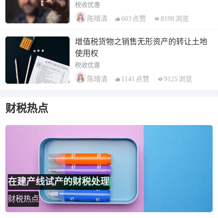
税收优惠
603
点赞
8198
浏览
陈晴清
增值税货物之销售无形资产的转让土地
使用权
税收优惠
1141
点赞
9125
浏览
陈晴清
财税热点
在建产线试产的财税处理
财税热点