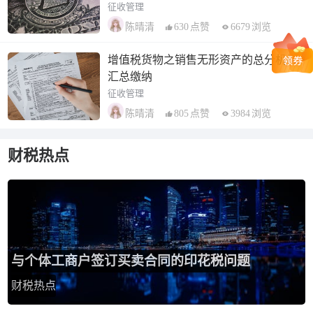
征收管理
630
点赞
6679
浏览
陈晴清
增值税货物之销售无形资产的总分机构
汇总缴纳
征收管理
805
点赞
3984
浏览
陈晴清
财税热点
与个体工商户签订买卖合同的印花税问题
财税热点