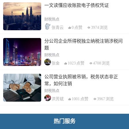
一文读懂应收账款电子债权凭证
财税热点
0
点赞
3974
浏览
张青云
分公司企业所得税独立纳税注销涉税问
题
财税热点
1023
点赞
4708
浏览
张金
公司营业执照被吊销，税务状态非正
常，如何注销
财税热点
1001
点赞
3967
浏览
洪芳斌
热门服务