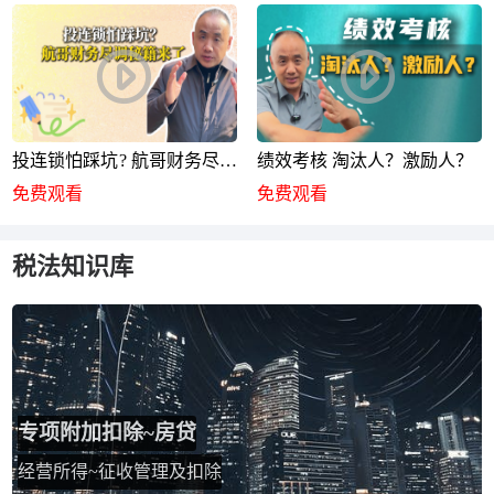
投连锁怕踩坑? 航哥财务尽调
绩效考核 淘汰人？激励人？
秘籍来了
免费观看
免费观看
税法知识库
专项附加扣除~房贷
经营所得~征收管理及扣除