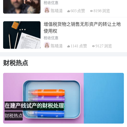
税收优惠
603
点赞
8198
浏览
陈晴清
增值税货物之销售无形资产的转让土地
使用权
税收优惠
1141
点赞
9127
浏览
陈晴清
财税热点
在建产线试产的财税处理
财税热点