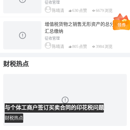
征收管理
630
点赞
6679
浏览
陈晴清
增值税货物之销售无形资产的总分机构
汇总缴纳
征收管理
805
点赞
3984
浏览
陈晴清
财税热点
与个体工商户签订买卖合同的印花税问题
财税热点