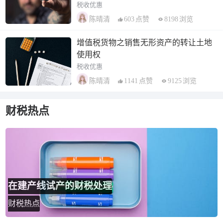
税收优惠
603
点赞
8198
浏览
陈晴清
增值税货物之销售无形资产的转让土地
使用权
税收优惠
1141
点赞
9125
浏览
陈晴清
财税热点
在建产线试产的财税处理
财税热点