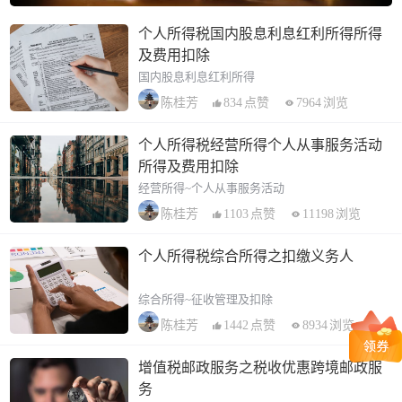
个人所得税国内股息利息红利所得所得
及费用扣除
国内股息利息红利所得
834
点赞
7964
浏览
陈桂芳
个人所得税经营所得个人从事服务活动
所得及费用扣除
经营所得~个人从事服务活动
1103
点赞
11198
浏览
陈桂芳
个人所得税综合所得之扣缴义务人
综合所得~征收管理及扣除
1442
点赞
8934
浏览
陈桂芳
增值税邮政服务之税收优惠跨境邮政服
务