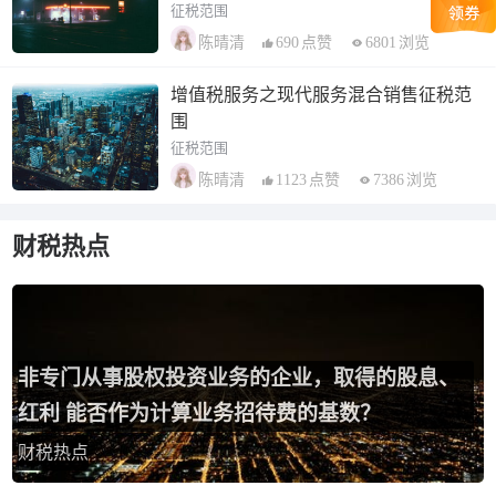
征税范围
690
点赞
6801
浏览
陈晴清
增值税服务之现代服务混合销售征税范
围
征税范围
1123
点赞
7386
浏览
陈晴清
财税热点
非专门从事股权投资业务的企业，取得的股息、
红利 能否作为计算业务招待费的基数？
财税热点