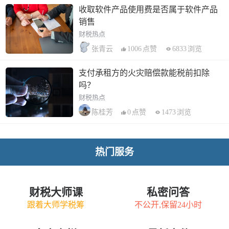
收取软件产品使用费是否属于软件产品
销售
财税热点
1006
点赞
6833
浏览
张青云
支付承租方的火灾赔偿款能税前扣除
吗？
财税热点
0
点赞
1473
浏览
陈桂芳
热门服务
财税大师课
私密问答
跟着大师学税筹
不公开,保留24小时