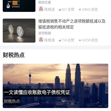
税收优惠
927
点赞
10843
浏览
陈晴清
增值税销售不动产之进项税额抵减以及
留抵退税的相关规定
进项税额
758
点赞
10258
浏览
陈晴清
财税热点
一文读懂应收账款电子债权凭证
财税热点