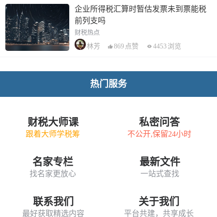
企业所得税汇算时暂估发票未到票能税
前列支吗
财税热点
869
点赞
4453
浏览
林芳
热门服务
财税大师课
私密问答
跟着大师学税筹
不公开,保留24小时
名家专栏
最新文件
找名家更放心
一站式查找
联系我们
关于我们
最好获取精选内容
平台共建，共享成长