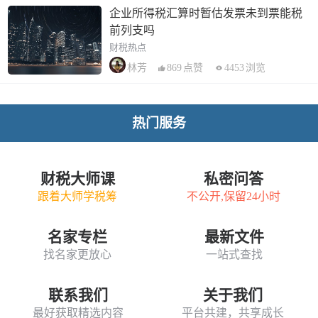
企业所得税汇算时暂估发票未到票能税
前列支吗
财税热点
869
点赞
4453
浏览
林芳
热门服务
财税大师课
私密问答
跟着大师学税筹
不公开,保留24小时
名家专栏
最新文件
找名家更放心
一站式查找
联系我们
关于我们
最好获取精选内容
平台共建，共享成长