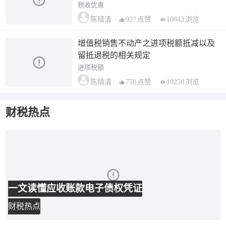
税收优惠
927
点赞
10843
浏览
陈晴清
增值税销售不动产之进项税额抵减以及
留抵退税的相关规定
进项税额
758
点赞
10258
浏览
陈晴清
财税热点
一文读懂应收账款电子债权凭证
财税热点