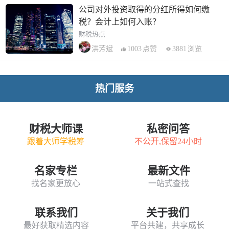
公司对外投资取得的分红所得如何缴
税？会计上如何入账？
财税热点
1003
点赞
3881
浏览
洪芳斌
热门服务
财税大师课
私密问答
跟着大师学税筹
不公开,保留24小时
名家专栏
最新文件
找名家更放心
一站式查找
联系我们
关于我们
最好获取精选内容
平台共建，共享成长