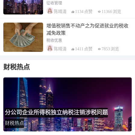
征收管理
1134
点赞
11366
浏览
陈晴清
增值税销售不动产之为促进就业的税收
减免政策
税收优惠
1411
点赞
7853
浏览
陈晴清
财税热点
分公司企业所得税独立纳税注销涉税问题
财税热点