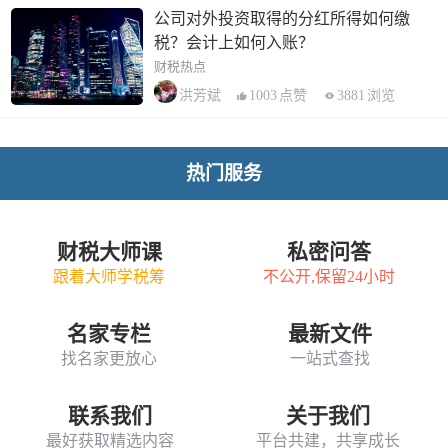
公司对外投资取得的分红所得如何缴
税？会计上如何入账？
财税热点
1003
点赞
3881
浏览
洪芳斌
热门服务
财税大师课
私密问答
跟着大师学税筹
不公开,保留24小时
名家专栏
最新文件
找名家更放心
一站式查找
联系我们
关于我们
最好获取精选内容
平台共建，共享成长