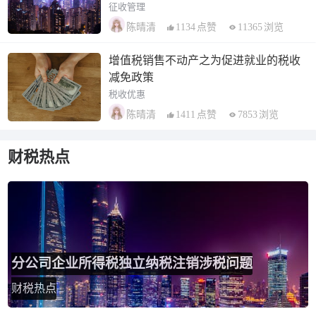
征收管理
1134
点赞
11365
浏览
陈晴清
增值税销售不动产之为促进就业的税收
减免政策
税收优惠
1411
点赞
7853
浏览
陈晴清
财税热点
分公司企业所得税独立纳税注销涉税问题
财税热点