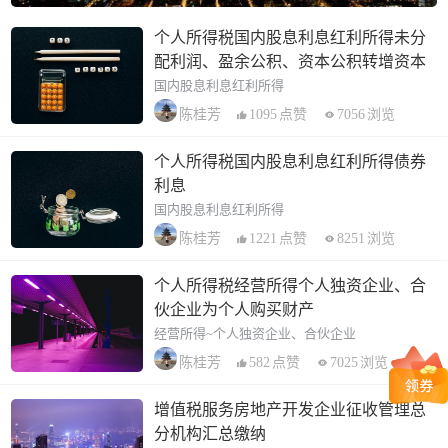
个人所得税国内股息利息红利所得未分
配利润、盈余公积、资本公积转增资本
国内股息利息红利所得
1095
点赞
7056
浏览
陈桂芳
个人所得税国内股息利息红利所得债券
利息
国内股息利息红利所得
1221
点赞
8251
浏览
陈桂芳
个人所得税经营所得个人独资企业、合
伙企业为个人购买财产
经营所得~个人独资企业、合伙企业
582
点赞
7025
浏览
陈桂芳
增值税服务房地产开发企业征收管理总
分机构汇总缴纳