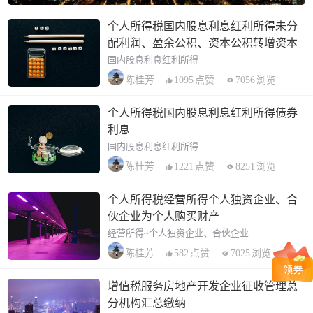
个人所得税国内股息利息红利所得未分
配利润、盈余公积、资本公积转增资本
国内股息利息红利所得
1095
点赞
7056
浏览
陈桂芳
个人所得税国内股息利息红利所得债券
利息
国内股息利息红利所得
1221
点赞
8251
浏览
陈桂芳
个人所得税经营所得个人独资企业、合
伙企业为个人购买财产
经营所得~个人独资企业、合伙企业
582
点赞
7025
浏览
陈桂芳
增值税服务房地产开发企业征收管理总
分机构汇总缴纳