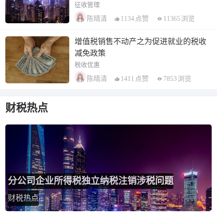
征收管理
1134
点赞
11365
浏览
陈晴清
增值税销售不动产之为促进就业的税收
减免政策
税收优惠
1411
点赞
7853
浏览
陈晴清
财税热点
分公司企业所得税独立纳税注销涉税问题
财税热点