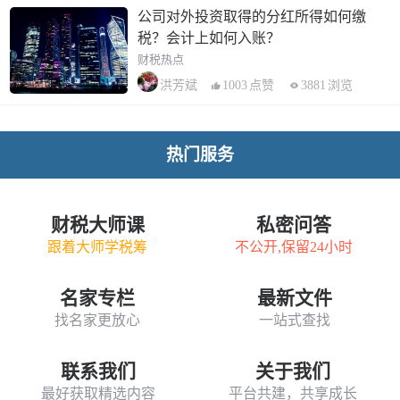
公司对外投资取得的分红所得如何缴
税？会计上如何入账？
财税热点
1003
点赞
3881
浏览
洪芳斌
热门服务
财税大师课
私密问答
跟着大师学税筹
不公开,保留24小时
名家专栏
最新文件
找名家更放心
一站式查找
联系我们
关于我们
最好获取精选内容
平台共建，共享成长