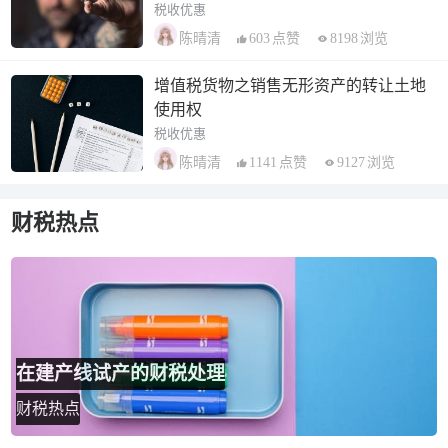
税收优惠
603
点赞
8198
浏览
陈晴清
增值税货物之销售无形资产的转让土地
使用权
税收优惠
1141
点赞
9127
浏览
陈晴清
财税热点
在建产线试产的财税处理
财税热点