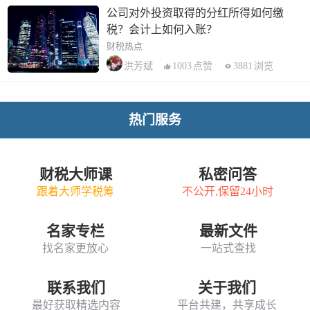
公司对外投资取得的分红所得如何缴
税？会计上如何入账？
财税热点
1003
点赞
3881
浏览
洪芳斌
热门服务
财税大师课
私密问答
跟着大师学税筹
不公开,保留24小时
名家专栏
最新文件
找名家更放心
一站式查找
联系我们
关于我们
最好获取精选内容
平台共建，共享成长