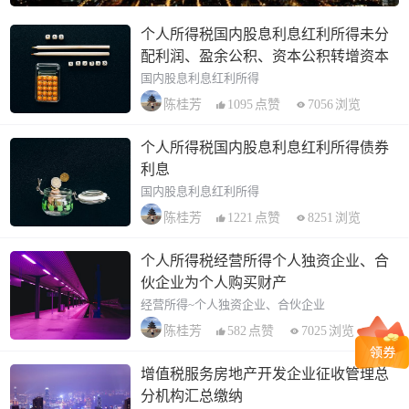
个人所得税国内股息利息红利所得未分
配利润、盈余公积、资本公积转增资本
国内股息利息红利所得
1095
点赞
7056
浏览
陈桂芳
个人所得税国内股息利息红利所得债券
利息
国内股息利息红利所得
1221
点赞
8251
浏览
陈桂芳
个人所得税经营所得个人独资企业、合
伙企业为个人购买财产
经营所得~个人独资企业、合伙企业
582
点赞
7025
浏览
陈桂芳
增值税服务房地产开发企业征收管理总
分机构汇总缴纳