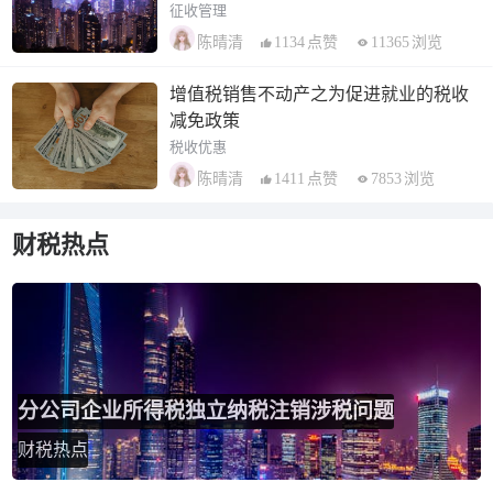
征收管理
1134
点赞
11365
浏览
陈晴清
增值税销售不动产之为促进就业的税收
减免政策
税收优惠
1411
点赞
7853
浏览
陈晴清
财税热点
分公司企业所得税独立纳税注销涉税问题
财税热点