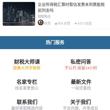
企业所得税汇算时暂估发票未到票能税
前列支吗
财税热点
869
点赞
4453
浏览
林芳
热门服务
财税大师课
私密问答
跟着大师学税筹
不公开,保留24小时
名家专栏
最新文件
找名家更放心
一站式查找
联系我们
关于我们
最好获取精选内容
平台共建，共享成长