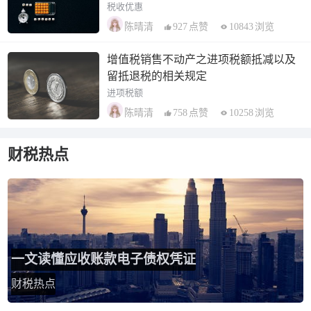
税收优惠
927
点赞
10843
浏览
陈晴清
增值税销售不动产之进项税额抵减以及
留抵退税的相关规定
进项税额
758
点赞
10258
浏览
陈晴清
财税热点
一文读懂应收账款电子债权凭证
财税热点