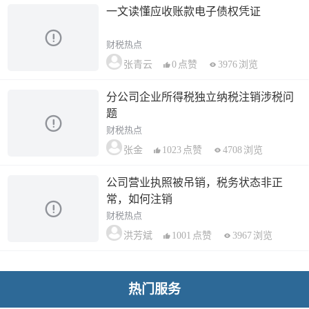
一文读懂应收账款电子债权凭证
财税热点
0
点赞
3976
浏览
张青云
分公司企业所得税独立纳税注销涉税问
题
财税热点
1023
点赞
4708
浏览
张金
公司营业执照被吊销，税务状态非正
常，如何注销
财税热点
1001
点赞
3967
浏览
洪芳斌
热门服务