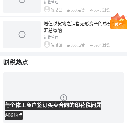
征收管理
630
点赞
6679
浏览
陈晴清
增值税货物之销售无形资产的总分机构
汇总缴纳
征收管理
805
点赞
3984
浏览
陈晴清
财税热点
与个体工商户签订买卖合同的印花税问题
财税热点