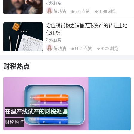
税收优惠
603
点赞
8198
浏览
陈晴清
增值税货物之销售无形资产的转让土地
使用权
税收优惠
1141
点赞
9127
浏览
陈晴清
财税热点
在建产线试产的财税处理
财税热点