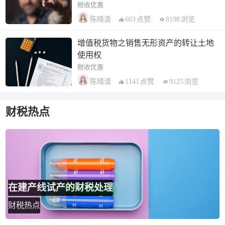
税收优惠
603
点赞
8198
浏览
陈晴清
增值税货物之销售无形资产的转让土地
使用权
税收优惠
1141
点赞
9125
浏览
陈晴清
财税热点
在建产线试产的财税处理
财税热点