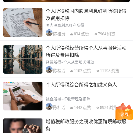
个人所得税国内股息利息红利所得所得
及费用扣除
国内股息利息红利所得
834
点赞
7964
浏览
陈桂芳
个人所得税经营所得个人从事服务活动
所得及费用扣除
经营所得~个人从事服务活动
1103
点赞
11198
浏览
陈桂芳
个人所得税综合所得之扣缴义务人
综合所得~征收管理及扣除
1442
点赞
8934
浏览
陈桂芳
增值税邮政服务之税收优惠跨境邮政服
务