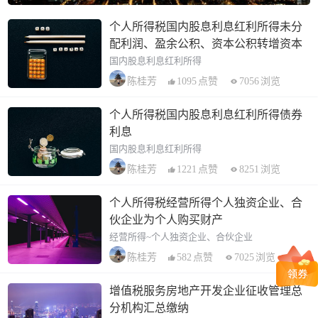
个人所得税国内股息利息红利所得未分
配利润、盈余公积、资本公积转增资本
国内股息利息红利所得
1095
点赞
7056
浏览
陈桂芳
个人所得税国内股息利息红利所得债券
利息
国内股息利息红利所得
1221
点赞
8251
浏览
陈桂芳
个人所得税经营所得个人独资企业、合
伙企业为个人购买财产
经营所得~个人独资企业、合伙企业
582
点赞
7025
浏览
陈桂芳
增值税服务房地产开发企业征收管理总
分机构汇总缴纳