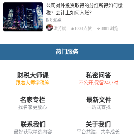
公司对外投资取得的分红所得如何缴
税？会计上如何入账？
财税热点
1003
点赞
3881
浏览
洪芳斌
热门服务
财税大师课
私密问答
跟着大师学税筹
不公开,保留24小时
名家专栏
最新文件
找名家更放心
一站式查找
联系我们
关于我们
最好获取精选内容
平台共建，共享成长