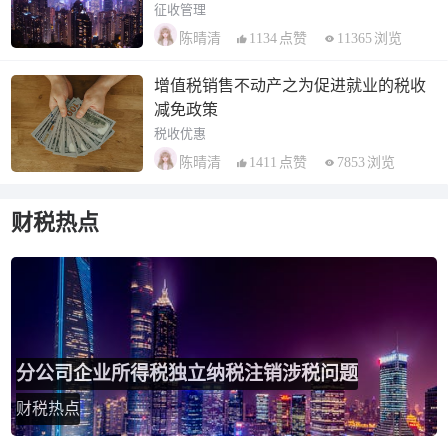
征收管理
1134
点赞
11365
浏览
陈晴清
增值税销售不动产之为促进就业的税收
减免政策
税收优惠
1411
点赞
7853
浏览
陈晴清
财税热点
分公司企业所得税独立纳税注销涉税问题
财税热点