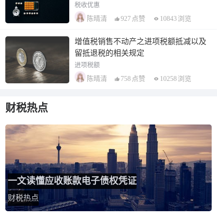
税收优惠
927
点赞
10843
浏览
陈晴清
增值税销售不动产之进项税额抵减以及
留抵退税的相关规定
进项税额
758
点赞
10258
浏览
陈晴清
财税热点
一文读懂应收账款电子债权凭证
财税热点