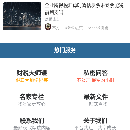
企业所得税汇算时暂估发票未到票能税
前列支吗
财税热点
869
点赞
4453
浏览
林芳
热门服务
财税大师课
私密问答
跟着大师学税筹
不公开,保留24小时
名家专栏
最新文件
找名家更放心
一站式查找
联系我们
关于我们
最好获取精选内容
平台共建，共享成长