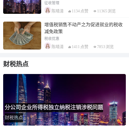
征收管理
1134
点赞
11365
浏览
陈晴清
增值税销售不动产之为促进就业的税收
减免政策
税收优惠
1411
点赞
7853
浏览
陈晴清
财税热点
分公司企业所得税独立纳税注销涉税问题
财税热点