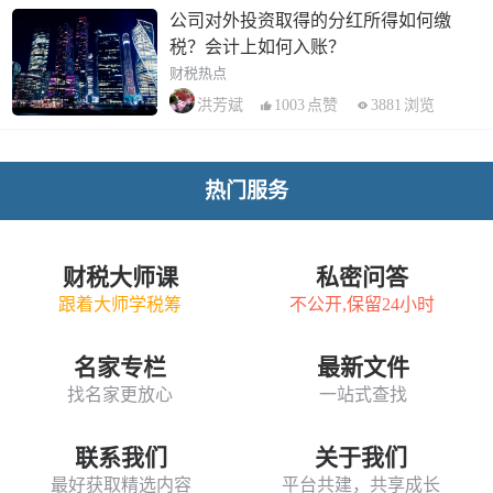
公司对外投资取得的分红所得如何缴
税？会计上如何入账？
财税热点
1003
点赞
3881
浏览
洪芳斌
热门服务
财税大师课
私密问答
跟着大师学税筹
不公开,保留24小时
名家专栏
最新文件
找名家更放心
一站式查找
联系我们
关于我们
最好获取精选内容
平台共建，共享成长