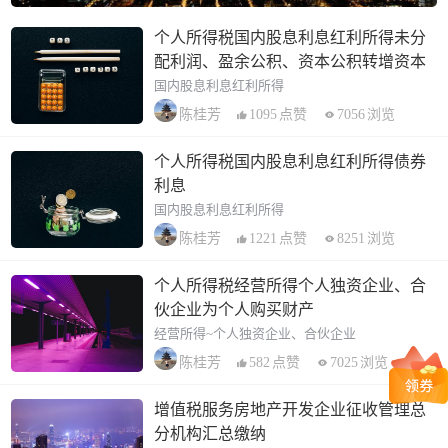
个人所得税国内股息利息红利所得未分
配利润、盈余公积、资本公积转增资本
国内股息利息红利所得
1095
点赞
7056
浏览
陈桂芳
个人所得税国内股息利息红利所得债券
利息
国内股息利息红利所得
1221
点赞
8251
浏览
陈桂芳
个人所得税经营所得个人独资企业、合
伙企业为个人购买财产
经营所得~个人独资企业、合伙企业
582
点赞
7025
浏览
陈桂芳
增值税服务房地产开发企业征收管理总
分机构汇总缴纳