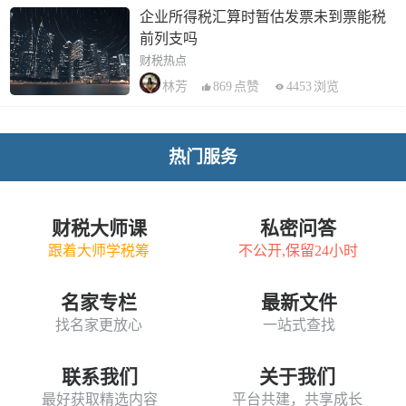
企业所得税汇算时暂估发票未到票能税
前列支吗
财税热点
869
点赞
4453
浏览
林芳
热门服务
财税大师课
私密问答
跟着大师学税筹
不公开,保留24小时
名家专栏
最新文件
找名家更放心
一站式查找
联系我们
关于我们
最好获取精选内容
平台共建，共享成长