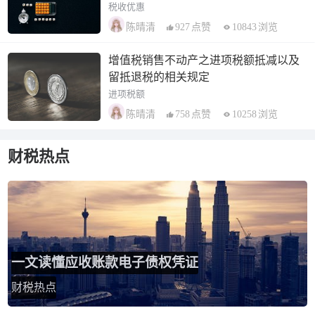
税收优惠
927
点赞
10843
浏览
陈晴清
增值税销售不动产之进项税额抵减以及
留抵退税的相关规定
进项税额
758
点赞
10258
浏览
陈晴清
财税热点
一文读懂应收账款电子债权凭证
财税热点