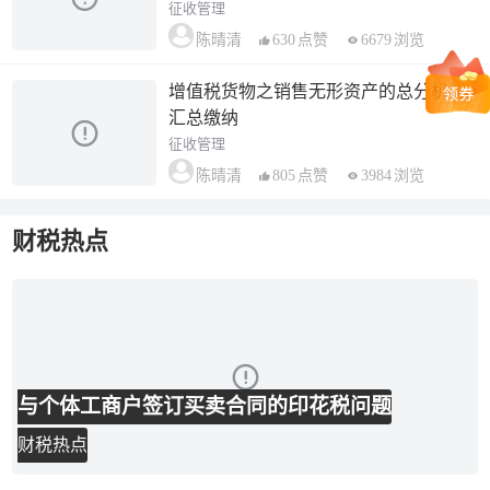
征收管理
630
点赞
6679
浏览
陈晴清
增值税货物之销售无形资产的总分机构
汇总缴纳
征收管理
805
点赞
3984
浏览
陈晴清
财税热点
与个体工商户签订买卖合同的印花税问题
财税热点