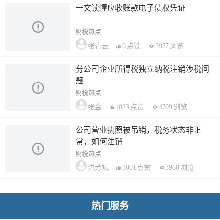
一文读懂应收账款电子债权凭证
财税热点
0
点赞
3977
浏览
张青云
分公司企业所得税独立纳税注销涉税问
题
财税热点
1023
点赞
4709
浏览
张金
公司营业执照被吊销，税务状态非正
常，如何注销
财税热点
1001
点赞
3968
浏览
洪芳斌
热门服务