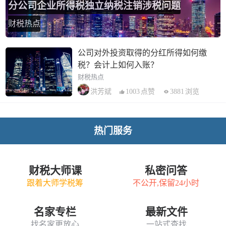
分公司企业所得税独立纳税注销涉税问题
财税热点
公司对外投资取得的分红所得如何缴
税？会计上如何入账？
财税热点
1003
点赞
3881
浏览
洪芳斌
热门服务
财税大师课
私密问答
跟着大师学税筹
不公开,保留24小时
名家专栏
最新文件
找名家更放心
一站式查找