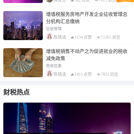
582
点赞
7025
浏览
陈桂芳
增值税服务房地产开发企业征收管理总
分机构汇总缴纳
征收管理
1134
点赞
11365
浏览
陈晴清
增值税销售不动产之为促进就业的税收
减免政策
税收优惠
1411
点赞
7853
浏览
陈晴清
财税热点