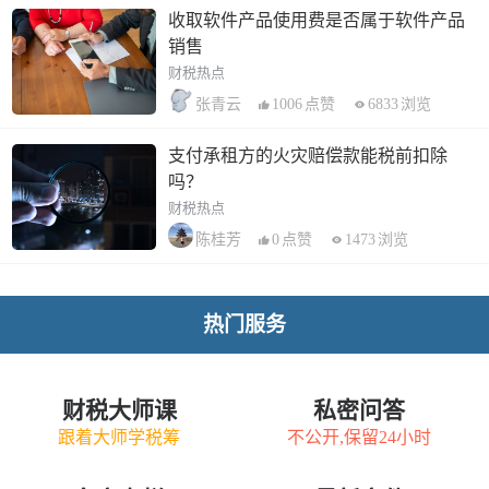
收取软件产品使用费是否属于软件产品
销售
财税热点
1006
点赞
6833
浏览
张青云
支付承租方的火灾赔偿款能税前扣除
吗？
财税热点
0
点赞
1473
浏览
陈桂芳
热门服务
财税大师课
私密问答
跟着大师学税筹
不公开,保留24小时