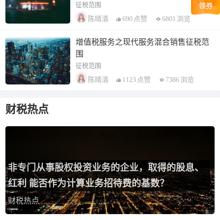
征税范围
690
点赞
6801
浏览
陈晴清
增值税服务之现代服务混合销售征税范
围
征税范围
1123
点赞
7386
浏览
陈晴清
财税热点
非专门从事股权投资业务的企业，取得的股息、
红利 能否作为计算业务招待费的基数？
财税热点