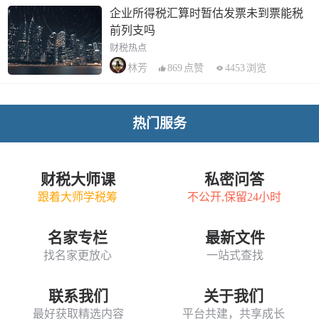
企业所得税汇算时暂估发票未到票能税
前列支吗
财税热点
869
点赞
4453
浏览
林芳
热门服务
财税大师课
私密问答
跟着大师学税筹
不公开,保留24小时
名家专栏
最新文件
找名家更放心
一站式查找
联系我们
关于我们
最好获取精选内容
平台共建，共享成长