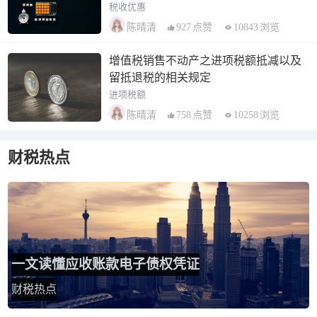
税收优惠
927
点赞
10843
浏览
陈晴清
增值税销售不动产之进项税额抵减以及
留抵退税的相关规定
进项税额
758
点赞
10258
浏览
陈晴清
财税热点
一文读懂应收账款电子债权凭证
财税热点