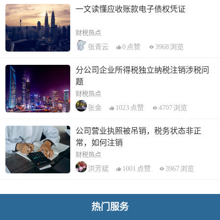
一文读懂应收账款电子债权凭证
财税热点
0
点赞
3968
浏览
张青云
分公司企业所得税独立纳税注销涉税问
题
财税热点
1023
点赞
4707
浏览
张金
公司营业执照被吊销，税务状态非正
常，如何注销
财税热点
1001
点赞
3967
浏览
洪芳斌
热门服务