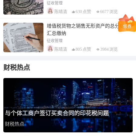
征收管理
630
点赞
6677
浏览
陈晴清
增值税货物之销售无形资产的总分机构
汇总缴纳
征收管理
805
点赞
3984
浏览
陈晴清
财税热点
与个体工商户签订买卖合同的印花税问题
财税热点