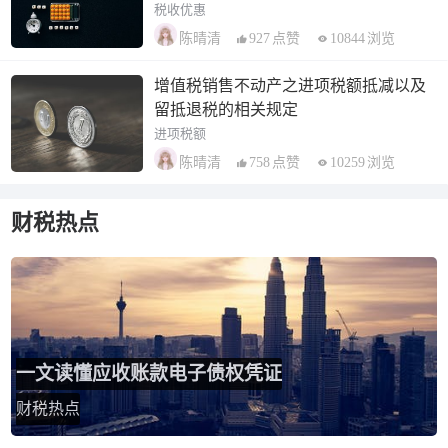
税收优惠
927
点赞
10844
浏览
陈晴清
增值税销售不动产之进项税额抵减以及
留抵退税的相关规定
进项税额
758
点赞
10259
浏览
陈晴清
财税热点
一文读懂应收账款电子债权凭证
财税热点