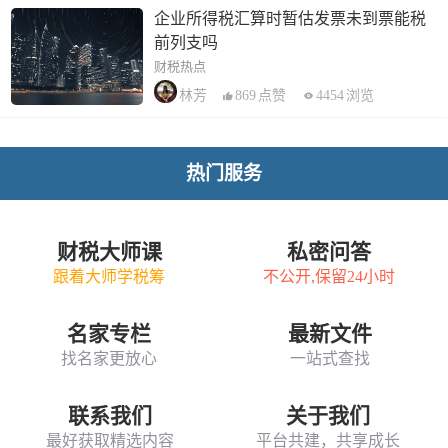
企业所得税汇算时暂估发票未到票能税
前列支吗
财税热点
869
点赞
4454
浏览
林芳
热门服务
财税大师课
私密问答
跟着大师学税筹
不公开,保留24小时
名家专栏
最新文件
找名家更放心
一站式查找
联系我们
关于我们
最好获取精选内容
平台共建，共享成长