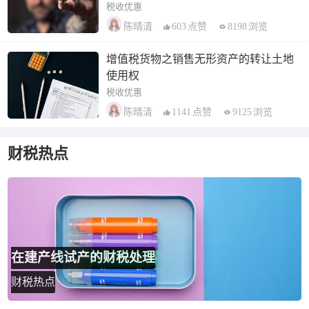
税收优惠
603
点赞
8198
浏览
陈晴清
增值税货物之销售无形资产的转让土地
使用权
税收优惠
1141
点赞
9125
浏览
陈晴清
财税热点
在建产线试产的财税处理
财税热点