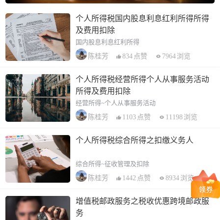
个人所得税国内股息利息红利所得所得
及费用扣除
国内股息利息红利所得
834
点赞
7964
浏览
陈桂芳
个人所得税经营所得个人从事服务活动
所得及费用扣除
经营所得~个人从事服务活动
1103
点赞
11198
浏览
陈桂芳
个人所得税综合所得之扣缴义务人
综合所得~征收管理及扣除
1442
点赞
8934
浏览
陈桂芳
增值税邮政服务之税收优惠跨境邮政服
务