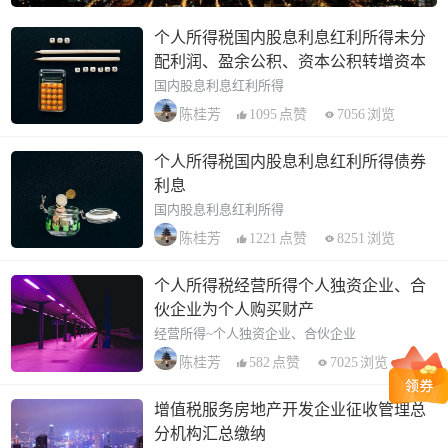
个人所得税国内股息利息红利所得未分
配利润、盈余公积、资本公积转增资本
国内股息利息红利所得
1095
点赞
7056
浏览
陈桂芳
个人所得税国内股息利息红利所得债券
利息
国内股息利息红利所得
1221
点赞
8251
浏览
陈桂芳
个人所得税经营所得个人独资企业、合
伙企业为个人购买财产
经营所得~个人独资企业、合伙企业
582
点赞
7025
浏览
陈桂芳
增值税服务房地产开发企业征收管理总
分机构汇总缴纳