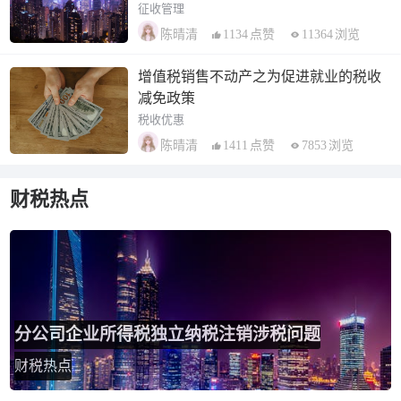
征收管理
1134
点赞
11364
浏览
陈晴清
增值税销售不动产之为促进就业的税收
减免政策
税收优惠
1411
点赞
7853
浏览
陈晴清
财税热点
分公司企业所得税独立纳税注销涉税问题
财税热点