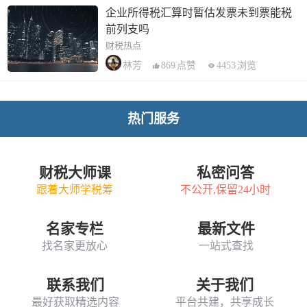
企业所得税汇算时暂估发票未到票能税
前列支吗
财税热点
869
点赞
4453
浏览
林芳
热门服务
财税大师课
私密问答
跟着大师学税筹
不公开,保留24小时
名家专栏
最新文件
找名家更放心
一站式查找
联系我们
关于我们
最好获取精选内容
平台共建，共享成长