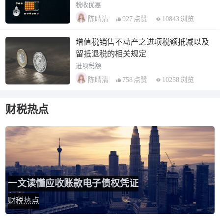
税收优惠
927
点赞
10843
浏览
陈晴清
增值税销售不动产之进项税额抵减以及
留抵退税的相关规定
进项税额
758
点赞
10258
浏览
陈晴清
财税热点
一文读懂应收账款电子债权凭证
财税热点