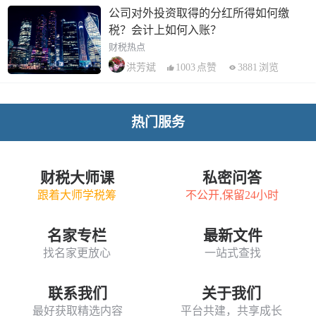
公司对外投资取得的分红所得如何缴
税？会计上如何入账？
财税热点
1003
点赞
3881
浏览
洪芳斌
热门服务
财税大师课
私密问答
跟着大师学税筹
不公开,保留24小时
名家专栏
最新文件
找名家更放心
一站式查找
联系我们
关于我们
最好获取精选内容
平台共建，共享成长