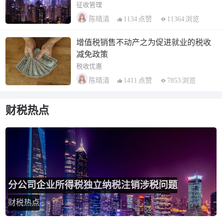
征收管理
1134
点赞
11364
浏览
陈晴清
增值税销售不动产之为促进就业的税收
减免政策
税收优惠
1411
点赞
7853
浏览
陈晴清
财税热点
分公司企业所得税独立纳税注销涉税问题
财税热点