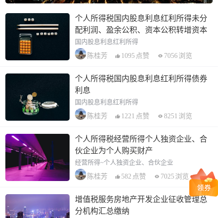
个人所得税国内股息利息红利所得未分
配利润、盈余公积、资本公积转增资本
国内股息利息红利所得
1095
点赞
7056
浏览
陈桂芳
个人所得税国内股息利息红利所得债券
利息
国内股息利息红利所得
1221
点赞
8251
浏览
陈桂芳
个人所得税经营所得个人独资企业、合
伙企业为个人购买财产
经营所得~个人独资企业、合伙企业
582
点赞
7025
浏览
陈桂芳
增值税服务房地产开发企业征收管理总
分机构汇总缴纳