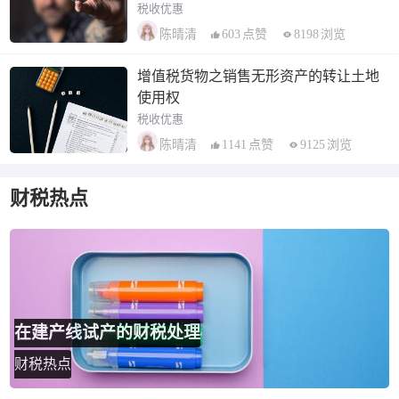
税收优惠
603
点赞
8198
浏览
陈晴清
增值税货物之销售无形资产的转让土地
使用权
税收优惠
1141
点赞
9125
浏览
陈晴清
财税热点
在建产线试产的财税处理
财税热点