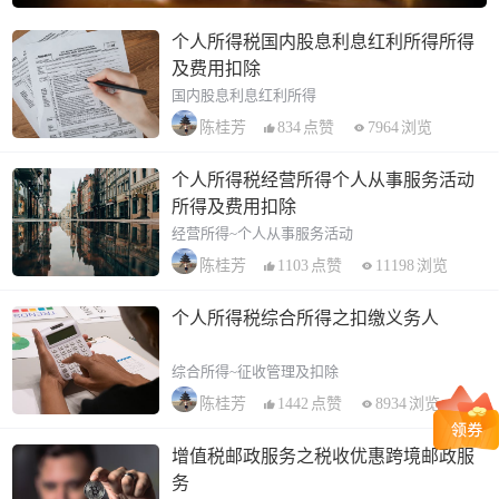
个人所得税国内股息利息红利所得所得
及费用扣除
国内股息利息红利所得
834
点赞
7964
浏览
陈桂芳
个人所得税经营所得个人从事服务活动
所得及费用扣除
经营所得~个人从事服务活动
1103
点赞
11198
浏览
陈桂芳
个人所得税综合所得之扣缴义务人
综合所得~征收管理及扣除
1442
点赞
8934
浏览
陈桂芳
增值税邮政服务之税收优惠跨境邮政服
务