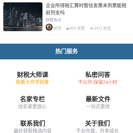
企业所得税汇算时暂估发票未到票能税
前列支吗
财税热点
869
点赞
4453
浏览
林芳
热门服务
财税大师课
私密问答
跟着大师学税筹
不公开,保留24小时
名家专栏
最新文件
找名家更放心
一站式查找
联系我们
关于我们
最好获取精选内容
平台共建，共享成长