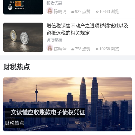
税收优惠
927
点赞
10843
浏览
陈晴清
增值税销售不动产之进项税额抵减以及
留抵退税的相关规定
进项税额
758
点赞
10258
浏览
陈晴清
财税热点
一文读懂应收账款电子债权凭证
财税热点