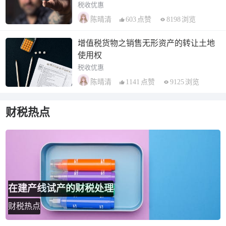
税收优惠
603
点赞
8198
浏览
陈晴清
增值税货物之销售无形资产的转让土地
使用权
税收优惠
1141
点赞
9125
浏览
陈晴清
财税热点
在建产线试产的财税处理
财税热点