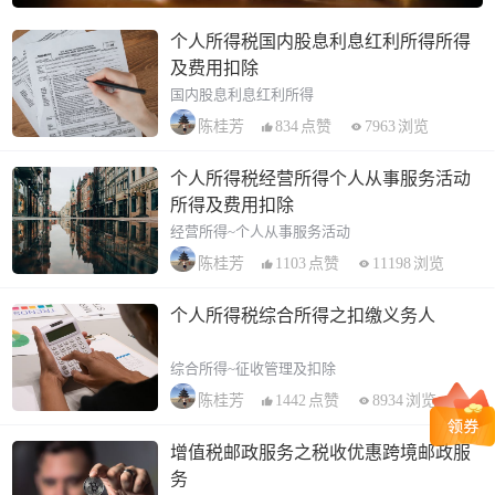
个人所得税国内股息利息红利所得所得
及费用扣除
国内股息利息红利所得
834
点赞
7963
浏览
陈桂芳
个人所得税经营所得个人从事服务活动
所得及费用扣除
经营所得~个人从事服务活动
1103
点赞
11198
浏览
陈桂芳
个人所得税综合所得之扣缴义务人
综合所得~征收管理及扣除
1442
点赞
8934
浏览
陈桂芳
增值税邮政服务之税收优惠跨境邮政服
务