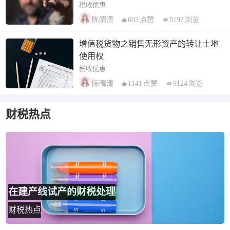
税收优惠
603
点赞
8197
浏览
陈晴清
增值税货物之销售无形资产的转让土地
使用权
税收优惠
1141
点赞
9124
浏览
陈晴清
财税热点
在建产线试产的财税处理
财税热点