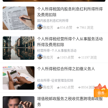
个人所得税国内股息利息红利所得所得
及费用扣除
国内股息利息红利所得
834
点赞
7961
浏览
陈桂芳
个人所得税经营所得个人从事服务活动
所得及费用扣除
经营所得~个人从事服务活动
1103
点赞
11197
浏览
陈桂芳
个人所得税综合所得之扣缴义务人
综合所得~征收管理及扣除
1442
点赞
8934
浏览
陈桂芳
增值税邮政服务之税收优惠跨境邮政服
务